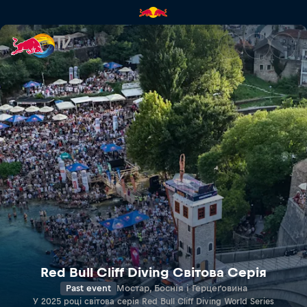
Red Bull Cliff Diving World Se
Red Bull Cliff Diving Світова Серія
Past event
Мостар, Боснія і Герцеґовина
У 2025 році світова серія Red Bull Cliff Diving World Series