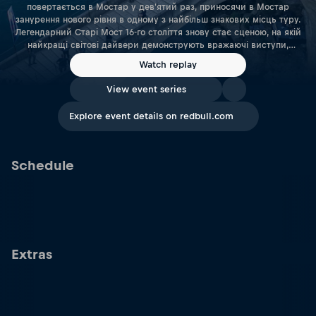
повертається в Мостар у дев'ятий раз, приносячи в Мостар
занурення нового рівня в одному з найбільш знакових місць туру.
Легендарний Старі Мост 16-го століття знову стає сценою, на якій
найкращі світові дайвери демонструють вражаючі виступи,
безстрашний атлетизм і точність над смарагдовими водами річки
Watch replay
Неретва.
View event series
Explore event details on redbull.com
Schedule
Extras