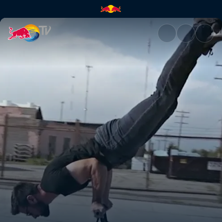
Гімнастичні трюки Тіма Кнол