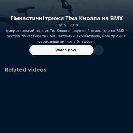
Гімнастичні трюки Тіма Кнолла на BMX
3 min · 2018
Американський гонщик Тім Кнолл описує свій стиль їзди на BMX --
зустріч гімнастики та BMX. Натхненні акробатикою, його трюки є
серйознішими, ніж у більшості.
Watch now
Related videos