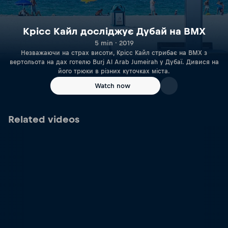
Крісс Кайл досліджує Дубай на BMX
5 min · 2019
Незважаючи на страх висоти, Крісс Кайл стрибає на BMX з
вертольота на дах готелю Burj Al Arab Jumeirah у Дубаї. Дивися на
його трюки в різних куточках міста.
Watch now
Related videos