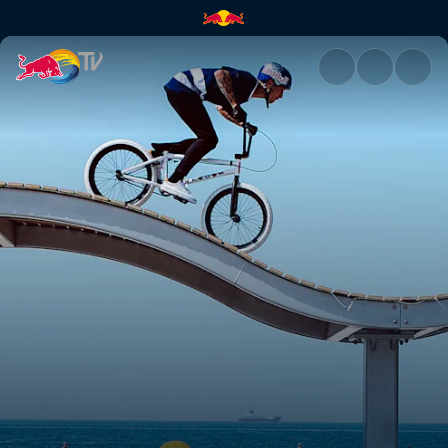
Крісс Кайл досліджує Дубай 