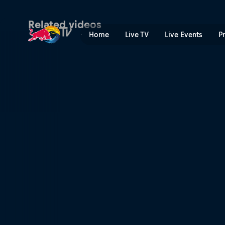
Попередній огляд траси Red
Related videos
Home
Live TV
Live Events
P