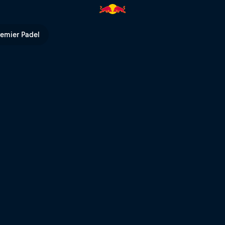
 Bull Hardline Australia | Red
remier Padel