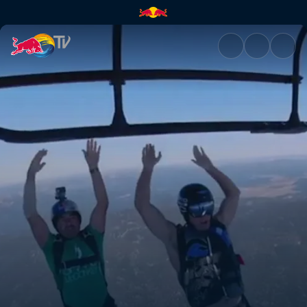
Віндсерфінг | Red Bull TV