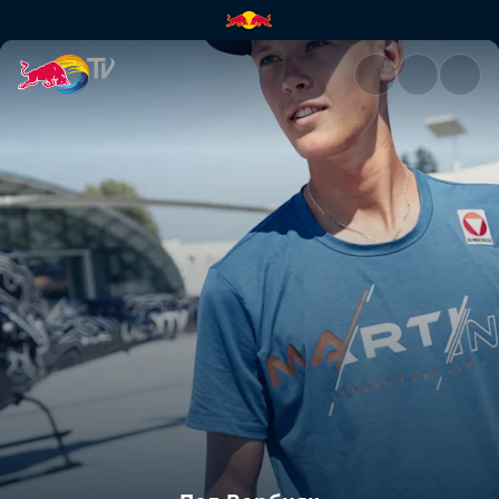
Пол Вербняк | Red Bull TV