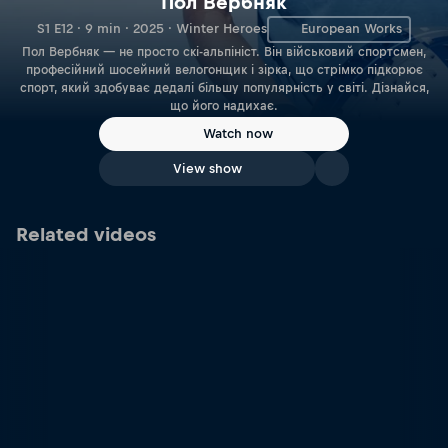
Пол Вербняк
S1 E12 · 9 min · 2025 · Winter Heroes
European Works
Пол Вербняк — не просто скі-альпініст. Він військовий спортсмен,
професійний шосейний велогонщик і зірка, що стрімко підкорює
спорт, який здобуває дедалі більшу популярність у світі. Дізнайся,
що його надихає.
Watch now
View show
Related videos