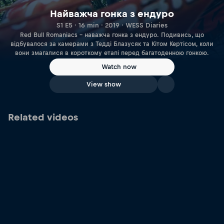
Найважча гонка з ендуро
S1 E5 · 16 min · 2019 · WESS Diaries
Red Bull Romaniacs – наважча гонка з ендуро. Подивись, що
відбувалося за камерами з Тедді Блазусяк та Кітом Кертісом, коли
вони змагалися в короткому етапі перед багатоденною гонкою.
Watch now
View show
Related videos