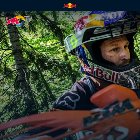
Найважча гонка з ендуро | R