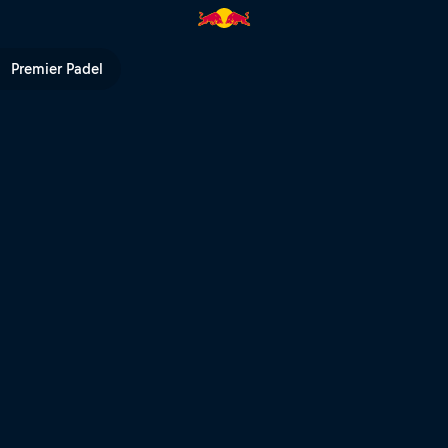
stuya ve Almanya) | Red Bull TV
Premier Padel