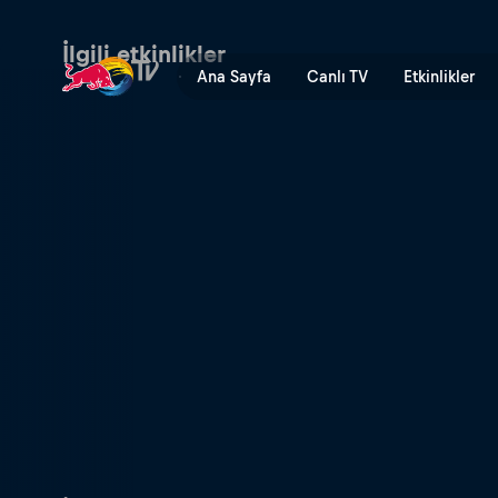
Avrupa Rallisi (Çekya, Avu
İlgili etkinlikler
Ana Sayfa
Canlı TV
Etkinlikler