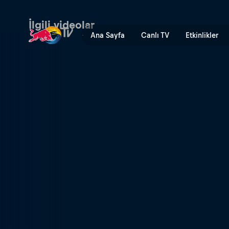
Motorsporlarının İki Ustası
İlgili videolar
Ana Sayfa
Canlı TV
Etkinlikler