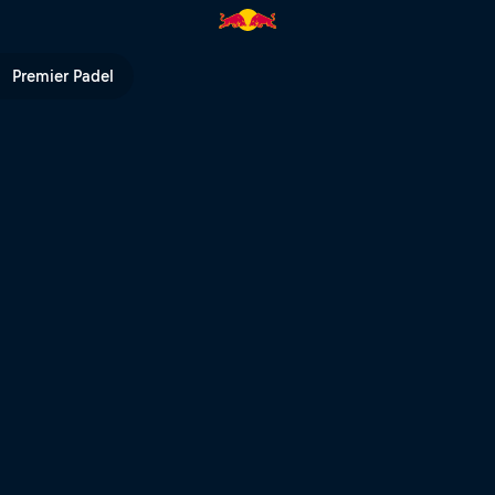
 Aksiyon İçin Çöle Düştü | Red B
Premier Padel