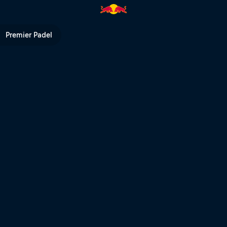
eli: Saha Senin | Red Bull TV
Premier Padel