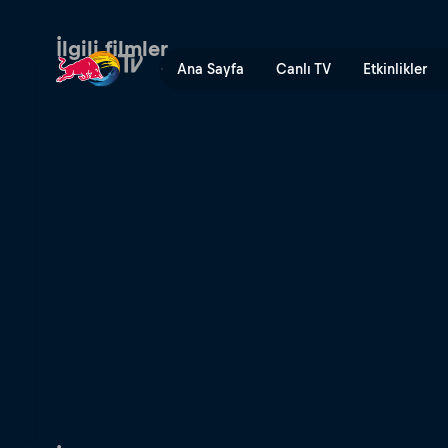
Bir Sokak Basketbolu Belges
İlgili filmler
Ana Sayfa
Canlı TV
Etkinlikler