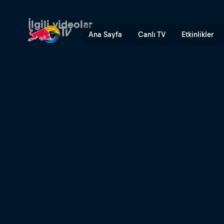
Winter on the North Shore 
İlgili videolar
Ana Sayfa
Canlı TV
Etkinlikler