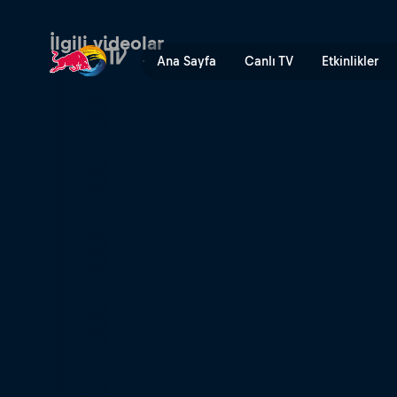
Riding dirty | Red Bull TV
İlgili videolar
Ana Sayfa
Canlı TV
Etkinlikler