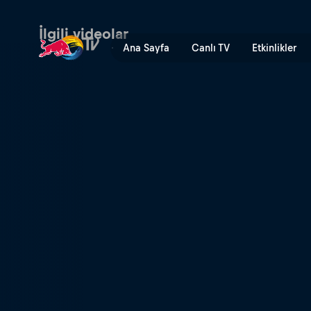
Rüyaların Aracını Yaratmak 
İlgili videolar
Ana Sayfa
Canlı TV
Etkinlikler