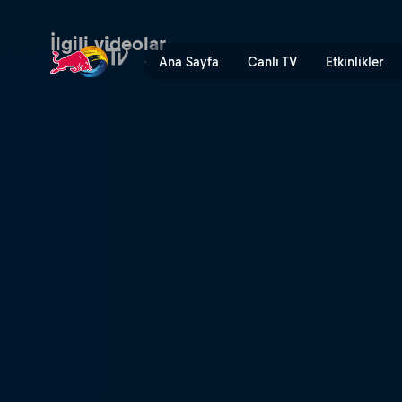
Sewer Surfing with Poopies
İlgili videolar
Ana Sayfa
Canlı TV
Etkinlikler