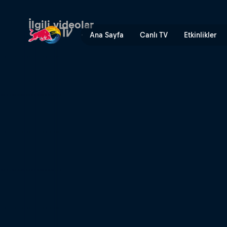
Baş tacı | Red Bull TV
İlgili videolar
Ana Sayfa
Canlı TV
Etkinlikler