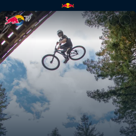
Мировой тур Crankworx | Red