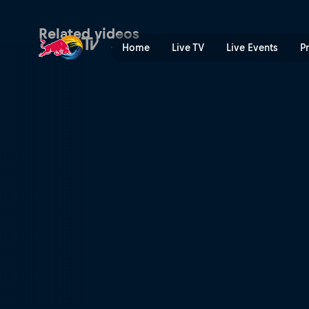
Финал (RU) – Вирджин, Ют
Related videos
Home
Live TV
Live Events
P