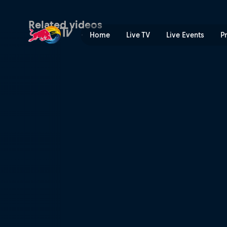
Как снимать лесное катан
Related videos
Home
Live TV
Live Events
P