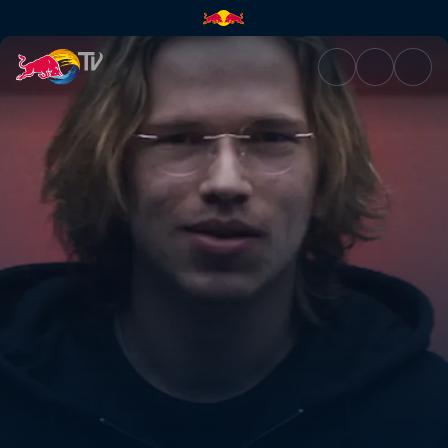
Топиас Topson Таавитсайнен 