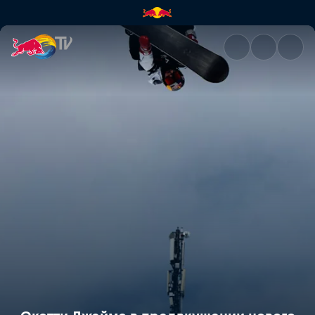
Скотти Джеймс в предвкушен