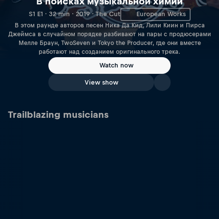
В поисках музыкальной химии
S1 E1 · 32 min · 2019 · The Cut
European Works
В этом раунде авторов песен Ника Да Кид, Лили Киин и Пирса
Джеймса в случайном порядке разбивают на пары с продюсерами
Мелле Браун, TwoSeven и Tokyo the Producer, где они вместе
работают над созданием оригинального трека.
Watch now
View show
Trailblazing musicians