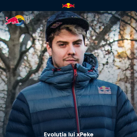
Evoluția lui xPeke | Red Bull T
Evoluția lui xPeke