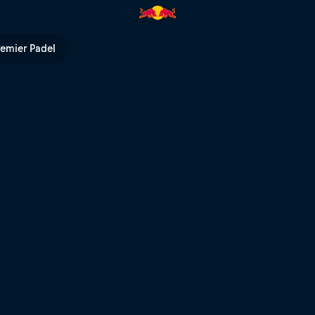
 Bull TV
remier Padel