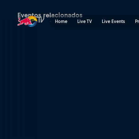
WRC Rali de Portugal | Red
Eventos relacionados
Home
Live TV
Live Events
P