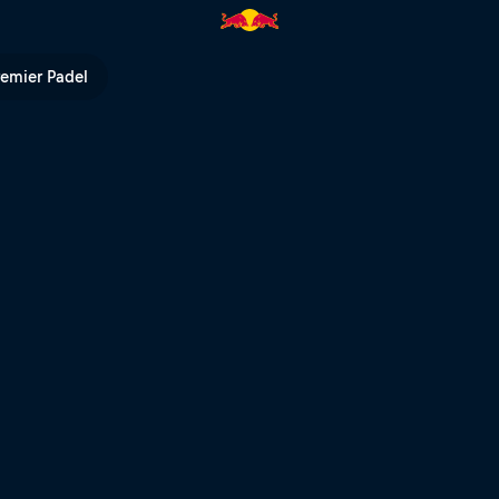
Bull TV
remier Padel