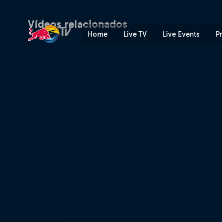
Nos confins do 8-Bit | Red 
Vídeos relacionados
Home
Live TV
Live Events
P