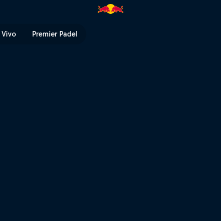
rre | Red Bull TV
 Vivo
Premier Padel