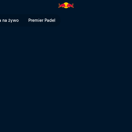
oty na nartach nad alpesjkim ku
a na żywo
Premier Padel