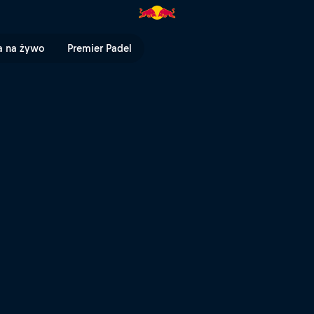
Boltona | Red Bull TV
a na żywo
Premier Padel