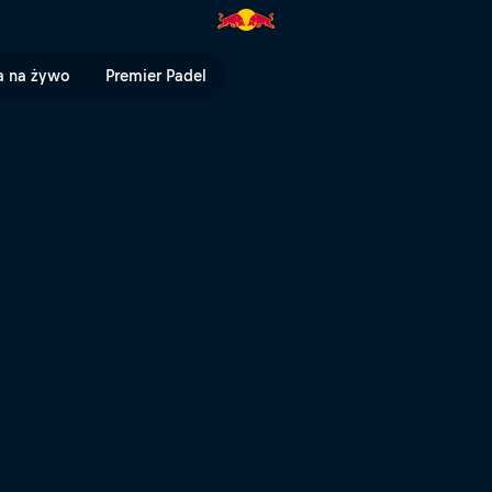
orld Run, gdziekolwiek będziesz
a na żywo
Premier Padel