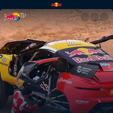
Etap 3: Dakar w strugach desz