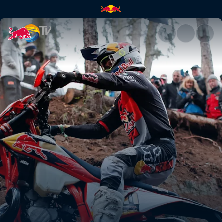
Najlepsze momenty Tadka Błaż