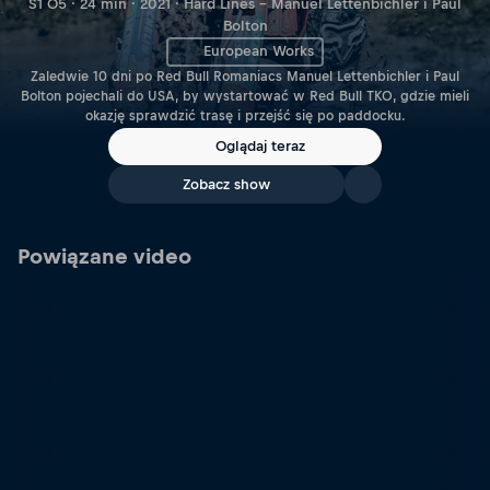
S1 O5 · 24 min · 2021 · Hard Lines – Manuel Lettenbichler i Paul
Bolton
European Works
Zaledwie 10 dni po Red Bull Romaniacs Manuel Lettenbichler i Paul
Bolton pojechali do USA, by wystartować w Red Bull TKO, gdzie mieli
okazję sprawdzić trasę i przejść się po paddocku.
Oglądaj teraz
Zobacz show
Powiązane video