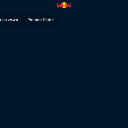
 | Red Bull TV
a na żywo
Premier Padel