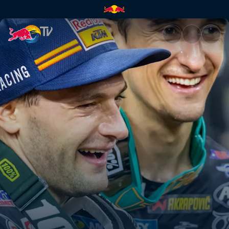
Koleżeńska walka | Red Bull T