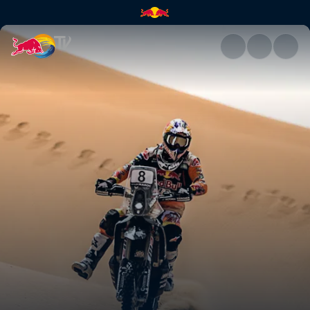
作品名【ABC of -スポーツ入門-】 