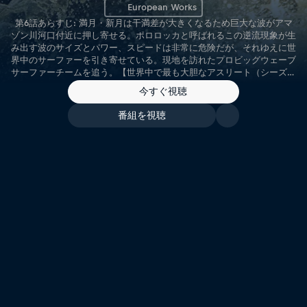
European Works
第6話あらすじ: 満月・新月は干満差が大きくなるため巨大な波がアマ
ゾン川河口付近に押し寄せる。ポロロッカと呼ばれるこの逆流現象が生
み出す波のサイズとパワー、スピードは非常に危険だが、それゆえに世
界中のサーファーを引き寄せている。現地を訪れたプロビッグウェーブ
サーファーチームを追う。【世界中で最も大胆なアスリート（シーズン
1／日本語字幕）】
今すぐ視聴
番組を視聴