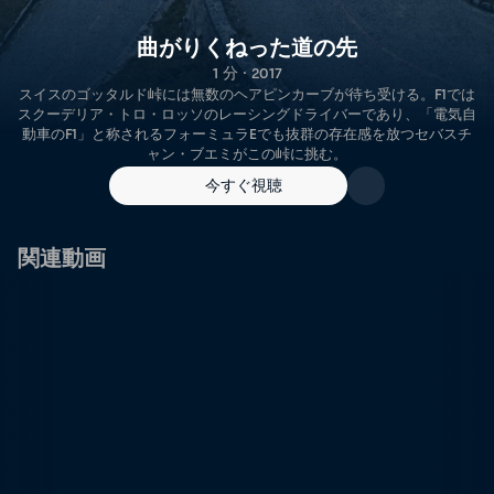
曲がりくねった道の先
1 分 · 2017
スイスのゴッタルド峠には無数のヘアピンカーブが待ち受ける。F1では
スクーデリア・トロ・ロッソのレーシングドライバーであり、「電気自
動車のF1」と称されるフォーミュラEでも抜群の存在感を放つセバスチ
ャン・ブエミがこの峠に挑む。
今すぐ視聴
関連動画