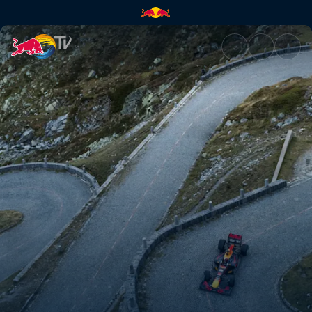
曲がりくねった道の先 | Red Bu