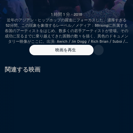
1 時間 1 分 · 2018
近年のアジアン・ヒップホップの躍進にフォーカスした、濃厚すぎる
52分間。この現象を象徴するレーベル／メディア：88risingに所属する
各国のアーティストをはじめ、数多くの若手アーティストが登場。その
成功に至るまでに乗り越えてきた困難の数々を描く、異色のドキュメン
タリー映像がここに。出演: Awich / Jin Dogg / Rich Brian / Suboi /
Higher Brothers / Keith Ape / Sean Miyashiro / Joji / Anarchy /
映画を再生
Ghostface Killah (Wu-Tang Clan) / and more
関連する映画