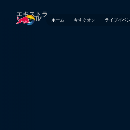
Streif -魔物の棲む坂- | Red B
エキストラ
ホーム
今すぐオン
ライブイベ