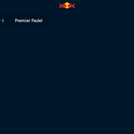
ull TV
ント
Premier Padel