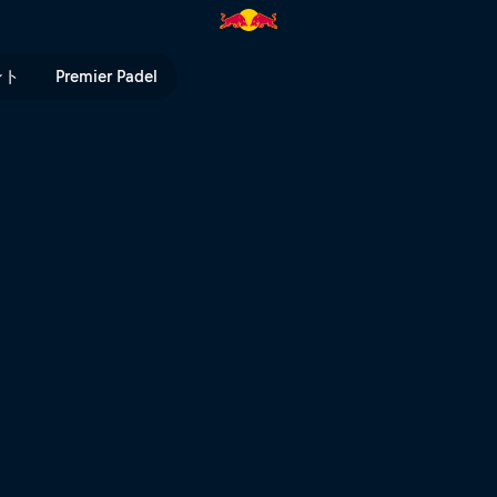
に- | Red Bull TV
ント
Premier Padel