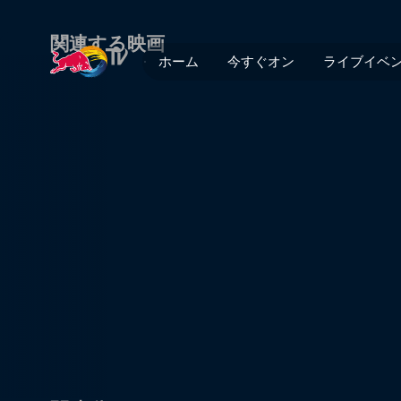
Wreck or Get Rekt -いざ尋常
関連する映画
ホーム
今すぐオン
ライブイベ