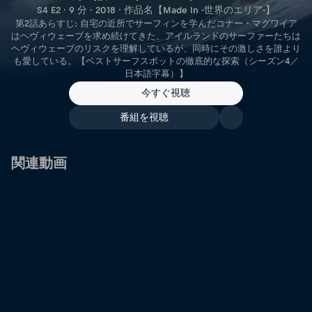
S4 E2 · 9 分 · 2018 · 作品名【Made In -世界のエリア-】
第2話あらすじ: 自宅の近所でサーフィンを学んだコナー・マグワイア
はヘヴィウェーブを求め続けてきた。アイルランドのサーファーたちは
ヘヴィウェーブのリスクを理解しているが、同時にその激しさを誰より
も愛している。【ベストサーフスポットの徹底的な探索（シーズン4／
日本語字幕）】
今すぐ視聴
番組を視聴
関連動画