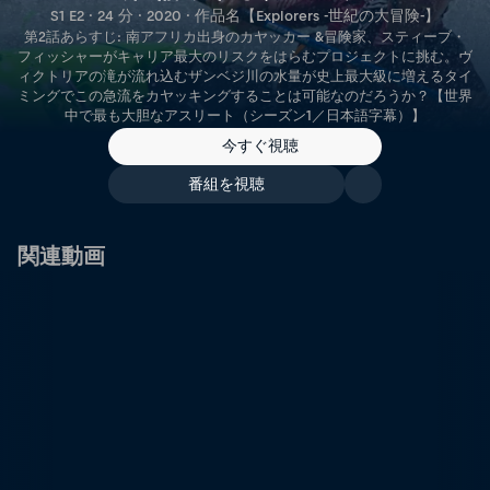
S1 E2 · 24 分 · 2020 · 作品名【Explorers -世紀の大冒険-】
第2話あらすじ: 南アフリカ出身のカヤッカー &冒険家、スティーブ・
フィッシャーがキャリア最大のリスクをはらむプロジェクトに挑む。ヴ
ィクトリアの滝が流れ込むザンベジ川の水量が史上最大級に増えるタイ
ミングでこの急流をカヤッキングすることは可能なのだろうか？【世界
中で最も大胆なアスリート（シーズン1／日本語字幕）】
今すぐ視聴
番組を視聴
関連動画