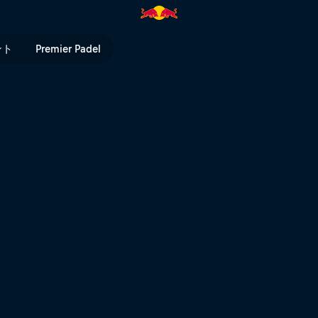
 Bull TV
ント
Premier Padel