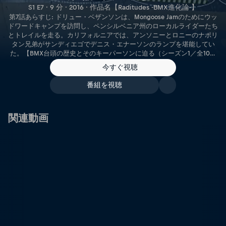
S1 E7 · 9 分 · 2016 · 作品名【Raditudes -BMX進化論-】
第7話あらすじ: ドリュー・ベザンソンは、Mongoose Jamのためにウッ
ドワードキャンプを訪問し、ペンシルベニア州のローカルライダーたち
とトレイルを走る。カリフォルニアでは、アンソニーとロニーのナポリ
タン兄弟がサンディエゴでデニス・エナーソンのランプを堪能してい
た。【BMX台頭の歴史とそのキーパーソンに迫る（シーズン1／全10話
／日本語字幕）】
今すぐ視聴
番組を視聴
関連動画