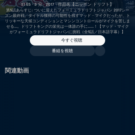
S1 E5 · 3 分 · 2017 · 作品名【ニッポン ドリフト】
第5話あらすじ: ついに迎えたフォーミュラドリフトジャパン 2017シー
ズン最終戦。タイトル獲得の可能性を残すマッド・マイクだったが、ト
リッキーな天候コンディションとマシンコントロールがマイクを苦しま
せる…。ドリフトキングの栄光は一体誰の手に……！【マッド・マイク
がフォーミュラドリフトジャパンに挑戦（全5話／日本語字幕）】
今すぐ視聴
番組を視聴
関連動画