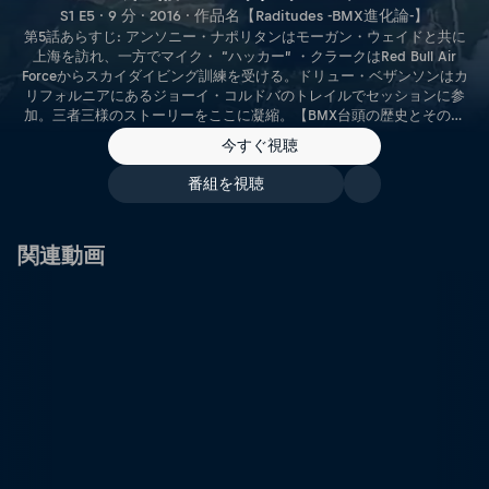
S1 E5 · 9 分 · 2016 · 作品名【Raditudes -BMX進化論-】
第5話あらすじ: アンソニー・ナポリタンはモーガン・ウェイドと共に
上海を訪れ、一方でマイク・ “ハッカー” ・クラークはRed Bull Air
Forceからスカイダイビング訓練を受ける。ドリュー・ベザンソンはカ
リフォルニアにあるジョーイ・コルドバのトレイルでセッションに参
加。三者三様のストーリーをここに凝縮。【BMX台頭の歴史とそのキ
ーパーソンに迫る（シーズン1／全10話／日本語字幕）】
今すぐ視聴
番組を視聴
関連動画