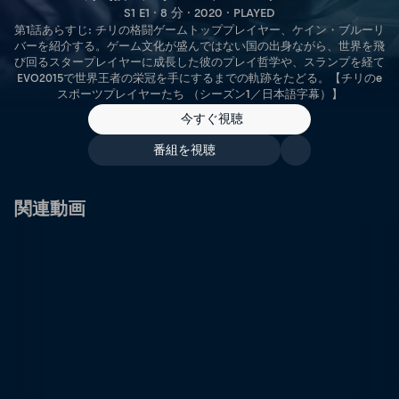
S1 E1 · 8 分 · 2020 · PLAYED
第1話あらすじ: チリの格闘ゲームトッププレイヤー、ケイン・ブルーリ
バーを紹介する。ゲーム文化が盛んではない国の出身ながら、世界を飛
び回るスタープレイヤーに成長した彼のプレイ哲学や、スランプを経て
EVO2015で世界王者の栄冠を手にするまでの軌跡をたどる。【チリのe
スポーツプレイヤーたち （シーズン1／日本語字幕）】
今すぐ視聴
番組を視聴
関連動画