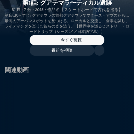
第1話: グアテマラ〜ティカル遺跡
S1 E1 · 7 分 · 2018 · 作品名【スケートボードで古代を巡る】
第1話あらすじ: グアテマラの首都グアテマラでマダース・アプスたちは
最高のアーバンスポットを見つける。ローカルと交流し、食事を試し、
ライディングを楽しむ彼らの姿を追う。【世界中を巡るヒストリー・ロ
ードトリップ（シーズン1／日本語字幕）】
今すぐ視聴
番組を視聴
関連動画