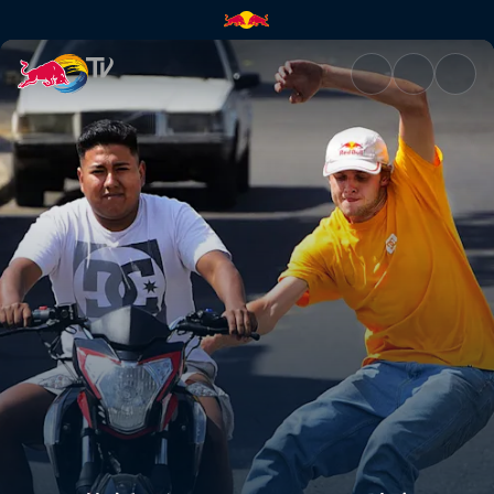
第1話: グアテマラ〜ティカル遺跡 |