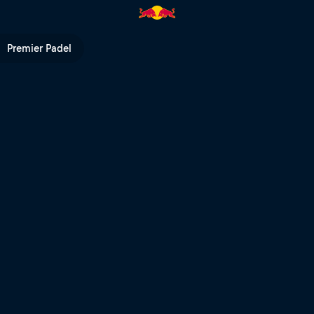
rcorso e primi risultati | Red B
Premier Padel