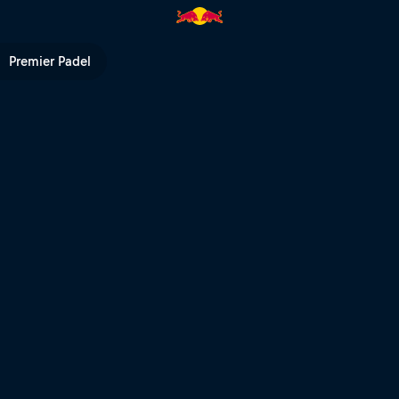
trale – New Giza | Red Bull TV
Premier Padel