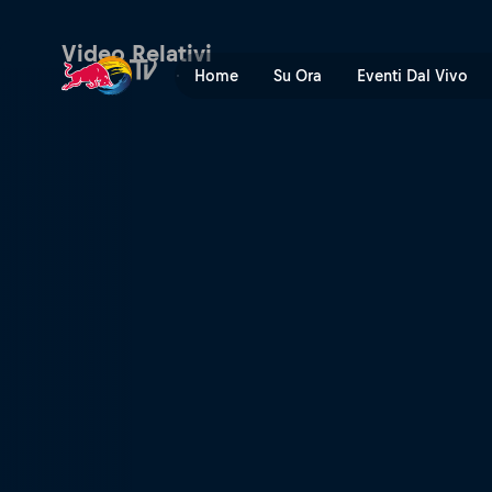
Semifinali – New Giza | Red
Video Relativi
Home
Su Ora
Eventi Dal Vivo